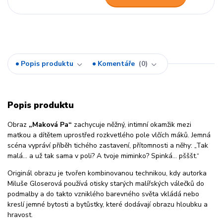
Popis produktu
Komentáře
0
Popis produktu
Obraz
„Maková Pa“
zachycuje něžný, intimní okamžik mezi
matkou a dítětem uprostřed rozkvetlého pole vlčích máků. Jemná
scéna vypráví příběh tichého zastavení, přítomnosti a něhy: „Tak
malá… a už tak sama v poli? A tvoje miminko? Spinká… pšššt.“
Originál obrazu je tvořen kombinovanou technikou, kdy autorka
Miluše Gloserová
používá otisky starých malířských válečků do
podmalby a do takto vzniklého barevného světa vkládá nebo
kreslí jemné bytosti a bytůstky, které dodávají obrazu hloubku a
hravost.