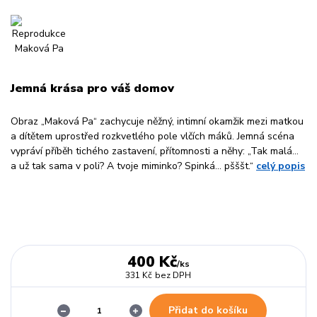
Jemná krása pro váš domov
Obraz „Maková Pa“ zachycuje něžný, intimní okamžik mezi matkou
a dítětem uprostřed rozkvetlého pole vlčích máků. Jemná scéna
vypráví příběh tichého zastavení, přítomnosti a něhy: „Tak malá…
a už tak sama v poli? A tvoje miminko? Spinká… pšššt.“
celý popis
400 Kč
/
ks
331 Kč
bez DPH
Přidat do košíku