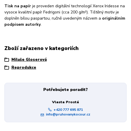
Tisk na papír
je proveden digitální technologií Xerox Iridesse na
vysoce kvalitní papír Fedrigoni (cca 200 g/m²). Tištěný motiv je
doplněn bílou paspartou, ručně uvedeným názvem a
originálním
podpisem autorky
.
Zboží zařazeno v kategoriích
Miluše Gloserová
Reprodukce
Potřebujete poradit?
Vlasta Prostá
+420 777 695 871
info@pruhovanykocour.cz