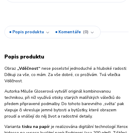
Popis produktu
Komentáře
0
Popis produktu
Obraz
„Vděčnost“
nese poselství jednoduché a hluboké radosti:
Děkuji za vše, co mám. Za vše dobré, co prožívám. Tvá vílečka
Vděčnost.
Autorka
Miluše Gloserová
vytváří originál kombinovanou
technikou, při níž využívá otisky starých malířských válečků do
předem připravené podmalby. Do tohoto barevného „světa“ pak
vlepuje či vkresluje jemné bytosti a bytůstky, které obrazem
proudí a vnášejí do něj život a radostné detaily.
Varianta
tisku na papír
je realizována digitální technologií Xerox
Iridesse na vysoce kvalitní papír Fedrigoni (cca 200 g/m²). Tištěný