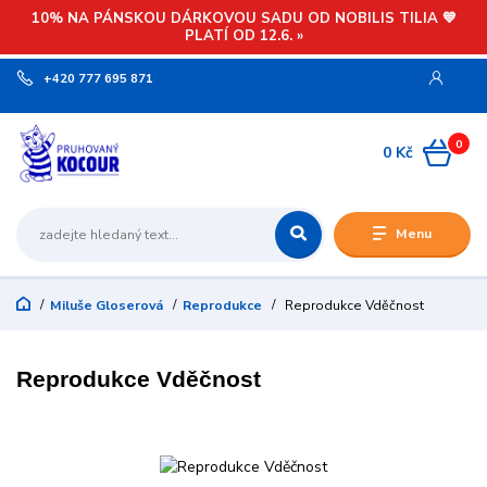
10% NA PÁNSKOU DÁRKOVOU SADU OD NOBILIS TILIA 💙
PLATÍ OD 12.6. »
+420 777 695 871
0
0 Kč
Menu
Miluše Gloserová
Reprodukce
Reprodukce Vděčnost
Reprodukce Vděčnost