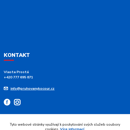
KONTAKT
Vlasta Prostá
+420 777 695 871
info@pruhovanykocour.cz
Tyto webové stránky využívají k poskytování svých služeb soubory
cookies.
Více informací
.
Upravit sběr cookies.