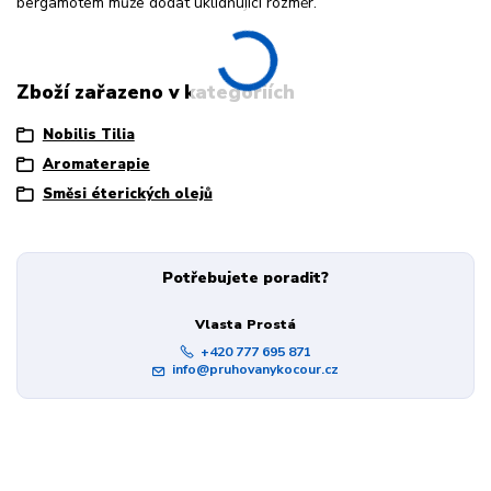
bergamotem může dodat uklidňující rozměr.
Zboží zařazeno v kategoriích
Nobilis Tilia
Aromaterapie
Směsi éterických olejů
Potřebujete poradit?
Vlasta Prostá
+420 777 695 871
info@pruhovanykocour.cz