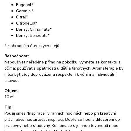
Eugenol*
Geraniol*
Citral*
Citronellol*
Benzyl Cinnamate*
Benzyl Benzoate*
* z přírodních éterických olejů
Bezpečnost:
Nepoužívat neředěné přímo na pokožku; vyhněte se kontaktu s
očima; používat s opatrností u dětí a těhotných. Aromaterapie by
měla být vždy doprovázena respektem k vůním a individuální
citlivosti.
Objem:
10 ml
Tip:
Použij směs “Inspirace” v ranních hodinách nebo při kreativní
práci, abys nastartoval inspiraci. Dobře se hodí s difuzérem do
pracovny nebo studovny. Kombinace s jemnou levandulí nebo