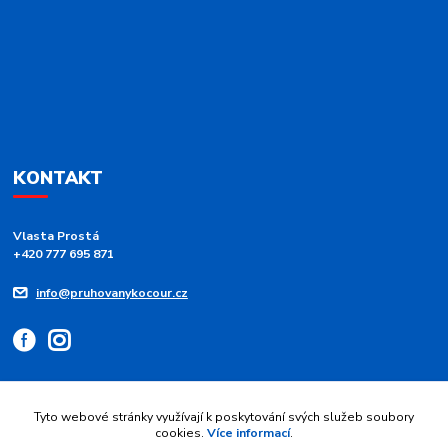
KONTAKT
Vlasta Prostá
+420 777 695 871
info@pruhovanykocour.cz
Tyto webové stránky využívají k poskytování svých služeb soubory
cookies.
Více informací
.
Upravit sběr cookies.