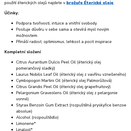
použití éterických olejů najdete v
brožuře Éterické oleje
.
Účinky:
Podpora tvořivosti, intuice a vnitřní svobody.
Posiluje důvěru v sebe sama a otevírá mysl novým
možnostem.
Přináší radost, optimismus, lehkost a pocit inspirace
Kompletní složení
Citrus Aurantium Dulcis Peel Oil (éterický olej
pomerančový sladký)
Laurus Nobilis Leaf Oil (éterický olej z vavřínu vznešeného)
Cymbopogon Martini Oil (éterický olej Palmorůžová)
Citrus Grandis Peel Oil (éterický olej grapefruitový)
Pelargonium Graveolens Oil (éterický olej z pelargonie
vonné)
Styrax Benzoin Gum Extract (rozpuštěná pryskyřice benzoe
absolue)
Alcohol (rozpouštědlo)
Limonene*
Linalool*