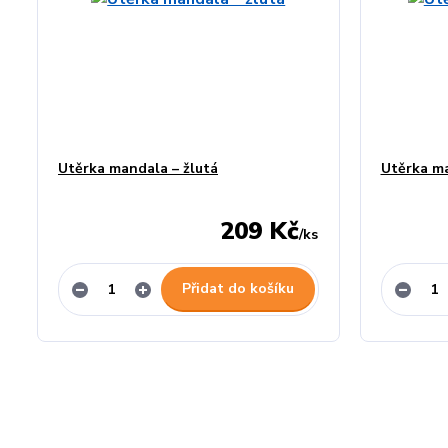
Utěrka mandala – žlutá
Utěrka ma
209 Kč
/
ks
Přidat do košíku