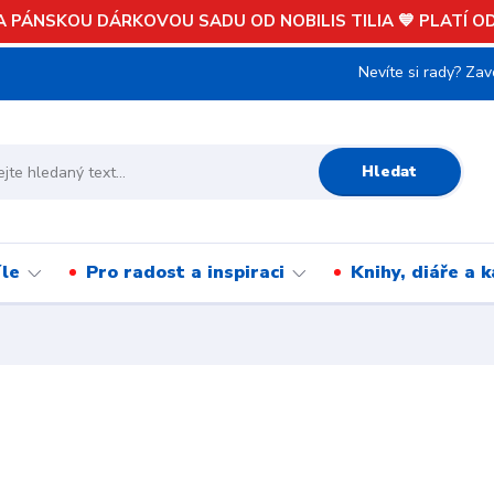
 PÁNSKOU DÁRKOVOU SADU OD NOBILIS TILIA 💙 PLATÍ OD 
Nevíte si rady? Zav
Hledat
íle
Pro radost a inspiraci
Knihy, diáře a 