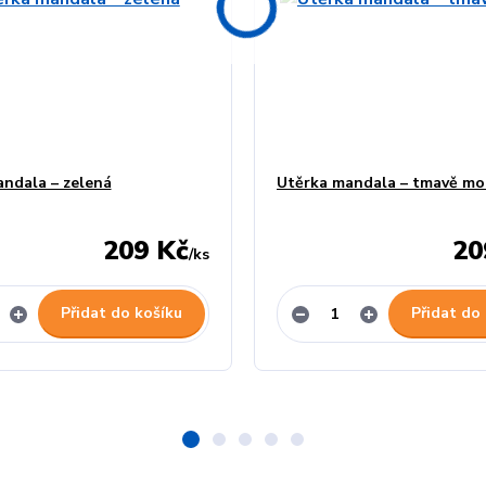
ndala – zelená
Utěrka mandala – tmavě mo
209 Kč
20
/
ks
Přidat do košíku
Přidat do