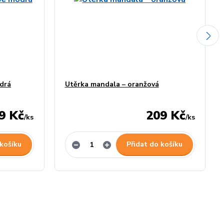
drá
Utěrka mandala – oranžová
9 Kč
209 Kč
/
ks
/
ks
 košíku
Přidat do košíku