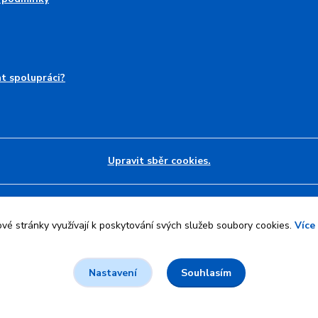
at spolupráci?
Upravit sběr cookies.
l
Jan Maier
.
é stránky využívají k poskytování svých služeb soubory cookies.
Více
Souhlasím
Nastavení