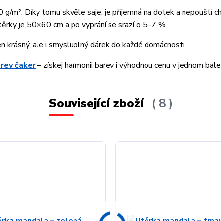
g/m². Díky tomu skvěle saje, je příjemná na dotek a nepouští ch
těrky je 50×60 cm a po vyprání se srazí o 5–7 %.
en krásný, ale i smysluplný dárek do každé domácnosti.
rev čaker
– získej harmonii barev i výhodnou cenu v jednom balen
Související zboží
8