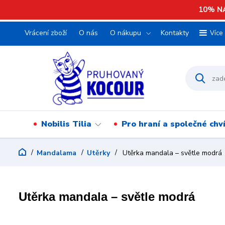
10% NA
Vrácení zboží
O nás
O nákupu
Kontakty
Více
Nobilis Tilia
Pro hraní a společné chv
Mandalama
Utěrky
Utěrka mandala – světle modrá
Utěrka mandala – světle modrá