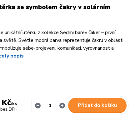
utěrka se symbolem čakry v solárním
 unikátní utěrku z kolekce Sedmi barev čaker – první
a světě. Světle modrá barva reprezentuje čakru v oblasti
symbolizuje sebe-projevení, komunikaci, vyrovnanost a
celý popis
 Kč
/
ks
Přidat do košíku
bez DPH