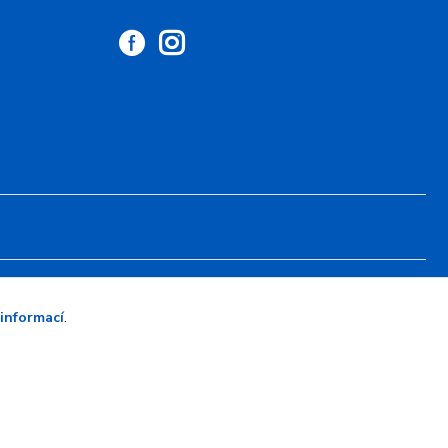
Vytvořeno na
Eshop-rychle.cz
 informací
.