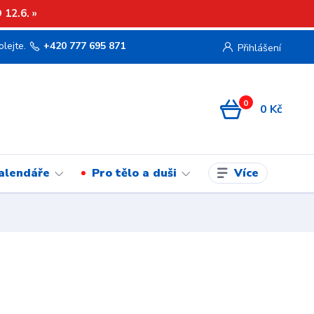
12.6. »
olejte.
+420 777 695 871
Přihlášení
0
0 Kč
Více
kalendáře
Pro tělo a duši