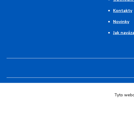
Kontakty
Novinky
Jak naváz
© 2026 Pruhovaný kocour - modré pruhy 💙 srdce z duhy | Vytvoři
Tyto webov