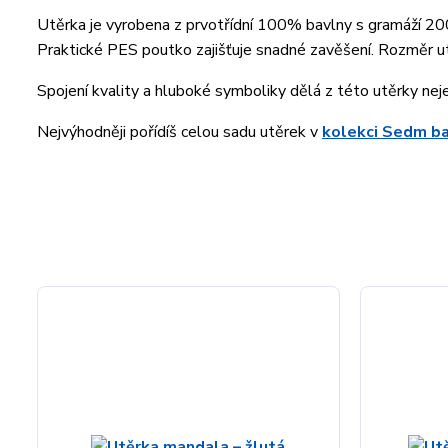
Utěrka je vyrobena z prvotřídní 100% bavlny s gramáží 200 
Praktické PES poutko zajišťuje snadné zavěšení. Rozměr u
Spojení kvality a hluboké symboliky dělá z této utěrky nej
Nejvýhodněji pořídíš celou sadu utěrek v
kolekci Sedm ba