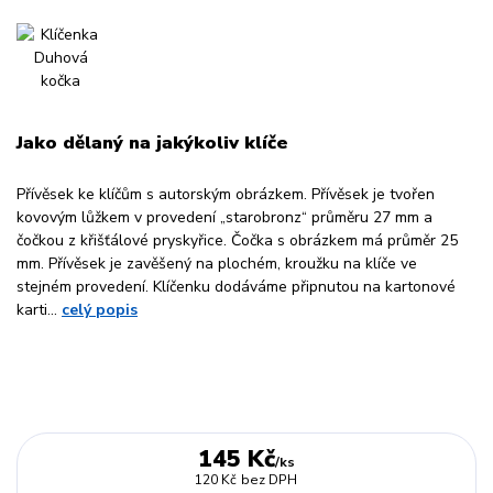
Jako dělaný na jakýkoliv klíče
Přívěsek ke klíčům s autorským obrázkem. Přívěsek je tvořen
kovovým lůžkem v provedení „starobronz“ průměru 27 mm a
čočkou z křišťálové pryskyřice. Čočka s obrázkem má průměr 25
mm. Přívěsek je zavěšený na plochém, kroužku na klíče ve
stejném provedení. Klíčenku dodáváme připnutou na kartonové
karti...
celý popis
145 Kč
/
ks
120 Kč
bez DPH