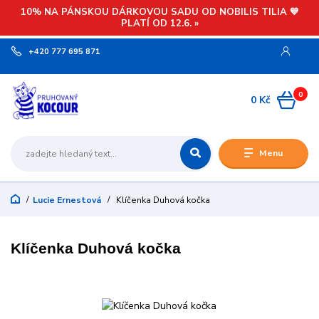
10% NA PÁNSKOU DÁRKOVOU SADU OD NOBILIS TILIA 💙
PLATÍ OD 12.6. »
+420 777 695 871
0
0 Kč
Menu
Lucie Ernestová
Klíčenka Duhová kočka
Klíčenka Duhová kočka