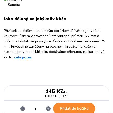
Jako dělaný na jakýkoliv klíče
Přívěsek ke klíčům s autorským obrázkem. Přívěsek je tvořen
kovovým lůžkem v provedení „starobronz“ průměru 27 mm a
čočkou z křišťálové pryskyřice. Čočka s obrázkem má průměr 25
mm. Přívěsek je zavěšený na plochém, kroužku na klíče ve
stejném provedení. Klíčenku dodáváme připnutou na kartonové
karti...
celý popis
145 Kč
/
ks
120 Kč
bez DPH
Přidat do košíku