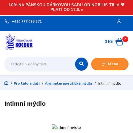
10% NA PÁNSKOU DÁRKOVOU SADU OD NOBILIS TILIA 💙
PLATÍ OD 12.6. »
+420 777 695 871
0
0 Kč
Menu
Pro tělo a duši
Aromaterapeutická mýdla
Intimní mýdlo
Intimní mýdlo