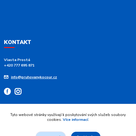
KONTAKT
Vlasta Prostá
+420 777 695 871
info@pruhovanykocour.cz
Tyto webové stránky využívají k poskytování svých služeb soubory
cookies.
Více informací
.
Upravit sběr cookies.