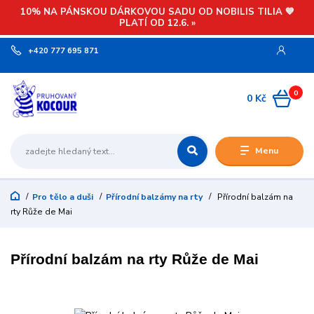
10% NA PÁNSKOU DÁRKOVOU SADU OD NOBILIS TILIA 💙
PLATÍ OD 12.6. »
+420 777 695 871
0
0 Kč
Menu
Pro tělo a duši
Přírodní balzámy na rty
Přírodní balzám na
rty Růže de Mai
Přírodní balzám na rty Růže de Mai