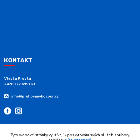
KONTAKT
Vlasta Prostá
+420 777 695 871
info@pruhovanykocour.cz
Tyto webové stránky využívají k poskytování svých služeb soubory
cookies.
Více informací
.