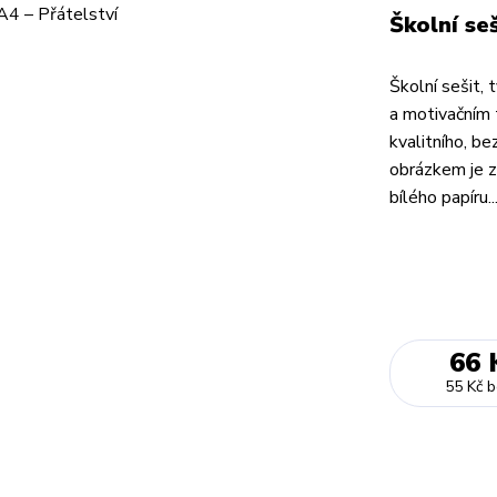
Školní se
Školní sešit, 
a motivačním 
kvalitního, b
obrázkem je z 
bílého papíru..
66 
55 Kč
b