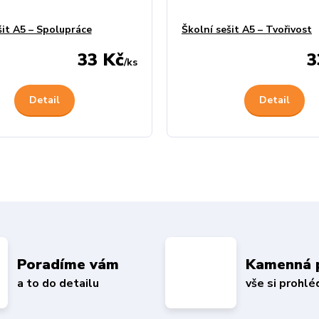
šit A5 – Spolupráce
Školní sešit A5 – Tvořivost
33 Kč
3
/
ks
Detail
Detail
Poradíme vám
Kamenná 
a to do detailu
vše si prohl