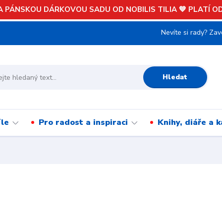
 PÁNSKOU DÁRKOVOU SADU OD NOBILIS TILIA 💙 PLATÍ OD 
Nevíte si rady? Zav
Hledat
íle
Pro radost a inspiraci
Knihy, diáře a 