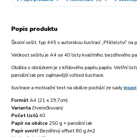
Popis produktu
Školní sešit, typ 445 s autorskou ilustrací „Přátelství“ na
Velikost sešitu je A4 se 40 listy kvalitního, bezdřevého pa
Obálka s obrázkem je z křídového papíru papíru. Vnitřní listy
parciální lak pro zajímavější vzhled ilustrace.
Ilustrace a motivační text na obálce pochází ze sady
inspi
Formát
A4 (21 x 29,7cm)
Varianta
čtverečkovaný
Počet listů
40
Papír na obálce
250 g + parciální lak
Papír uvnitř
Bezdřevý offset 80 g./m2