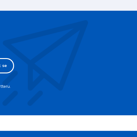
t se
tteru.