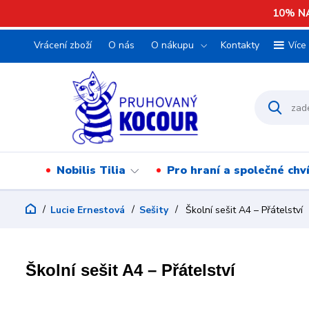
10% NA
Vrácení zboží
O nás
O nákupu
Kontakty
Více
Nobilis Tilia
Pro hraní a společné chv
Lucie Ernestová
Sešity
Školní sešit A4 – Přátelství
Školní sešit A4 – Přátelství