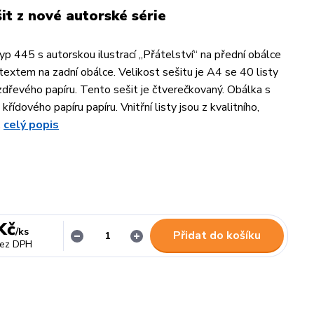
šit z nové autorské série
typ 445 s autorskou ilustrací „Přátelství“ na přední obálce
textem na zadní obálce. Velikost sešitu je A4 se 40 listy
ezdřevého papíru. Tento sešit je čtverečkovaný. Obálka s
křídového papíru papíru. Vnitřní listy jsou z kvalitního,
.
celý popis
Kč
/
ks
Přidat do košíku
ez DPH