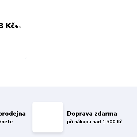
3 Kč
/
ks
prodejna
Doprava zdarma
édnete
při nákupu nad 1 500 Kč