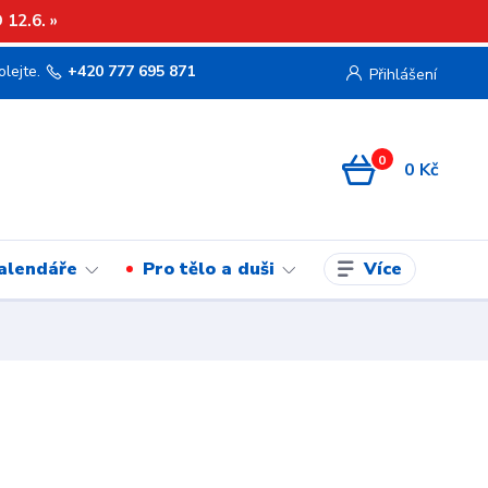
12.6. »
olejte.
+420 777 695 871
Přihlášení
0
0 Kč
Více
kalendáře
Pro tělo a duši