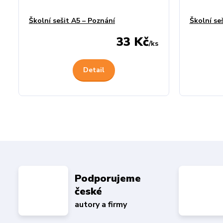
Školní sešit A5 – Poznání
Školní se
33 Kč
/
ks
Detail
Podporujeme
české
autory a firmy