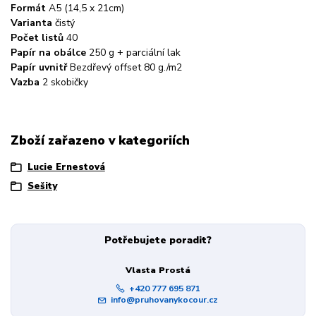
Formát
A5 (14,5 x 21cm)
Varianta
čistý
Počet listů
40
Papír na obálce
250 g + parciální lak
Papír uvnitř
Bezdřevý offset 80 g./m2
Vazba
2 skobičky
Zboží zařazeno v kategoriích
Lucie Ernestová
Sešity
Potřebujete poradit?
Vlasta Prostá
+420 777 695 871
info@pruhovanykocour.cz