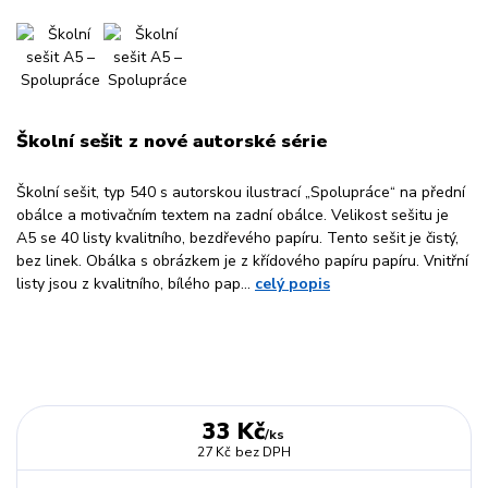
Školní sešit z nové autorské série
Školní sešit, typ 540 s autorskou ilustrací „Spolupráce“ na přední
obálce a motivačním textem na zadní obálce. Velikost sešitu je
A5 se 40 listy kvalitního, bezdřevého papíru. Tento sešit je čistý,
bez linek. Obálka s obrázkem je z křídového papíru papíru. Vnitřní
listy jsou z kvalitního, bílého pap...
celý popis
33 Kč
/
ks
27 Kč
bez DPH