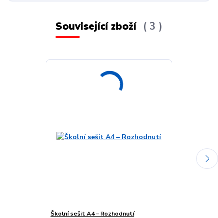
Související zboží
3
Školní sešit A4 – Rozhodnutí
Školní sešit A