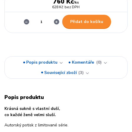
760 Kč
/
ks
628 Kč
bez DPH
Přidat do košíku
Popis produktu
Komentáře
0
Související zboží
3
Popis produktu
Krásná sukně s vlastní duší,
co každé ženě velmi sluší.
Autorský potisk z limitované série.