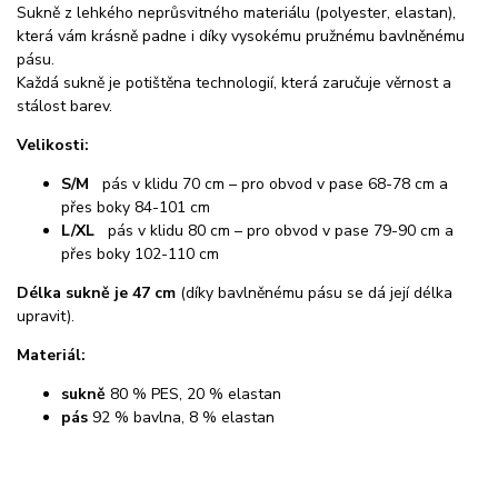
Sukně z lehkého neprůsvitného materiálu (polyester, elastan),
která vám krásně padne i díky vysokému pružnému bavlněnému
pásu.
Každá sukně je potištěna technologií, která zaručuje věrnost a
stálost barev.
Velikosti:
S/M
pás v klidu 70 cm – pro obvod v pase 68-78 cm a
přes boky 84-101 cm
L/XL
pás v klidu 80 cm – pro obvod v pase 79-90 cm a
přes boky 102-110 cm
Délka sukně je 47 cm
(díky bavlněnému pásu se dá její délka
upravit).
Materiál:
sukně
80 % PES, 20 % elastan
pás
92 % bavlna, 8 % elastan