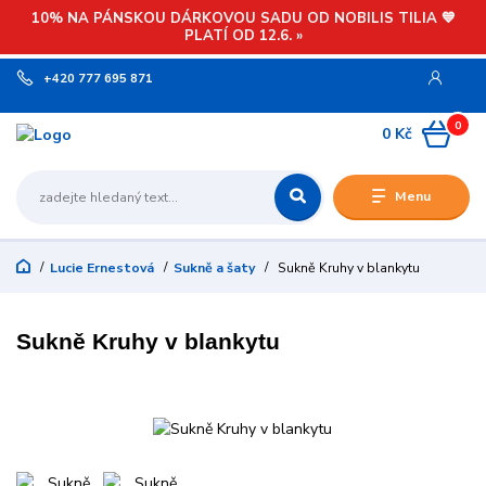
10% NA PÁNSKOU DÁRKOVOU SADU OD NOBILIS TILIA 💙
PLATÍ OD 12.6. »
+420 777 695 871
0
0 Kč
Menu
Lucie Ernestová
Sukně a šaty
Sukně Kruhy v blankytu
Sukně Kruhy v blankytu