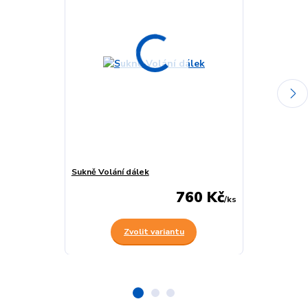
Sukně Volání dálek
Sukně s motý
760 Kč
/
ks
Zvolit variantu
Z