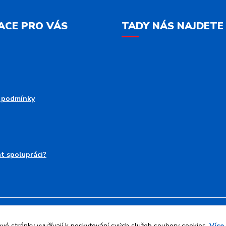
ACE PRO VÁS
TADY NÁS NAJDETE
 podmínky
at spolupráci?
Upravit sběr cookies.
é stránky využívají k poskytování svých služeb soubory cookies.
Více