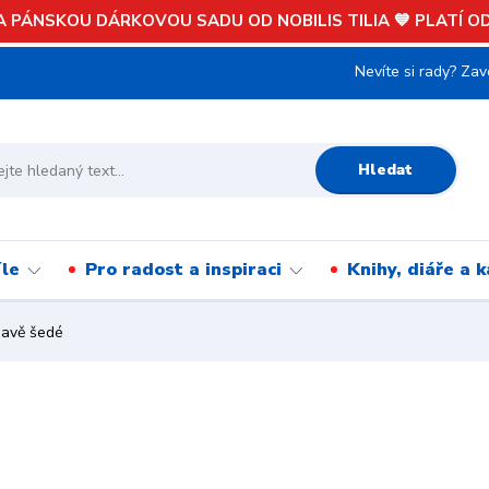
 PÁNSKOU DÁRKOVOU SADU OD NOBILIS TILIA 💙 PLATÍ OD 
Nevíte si rady? Zav
Hledat
íle
Pro radost a inspiraci
Knihy, diáře a 
mavě šedé