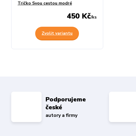
Tričko Svou cestou modré
450 Kč
/
ks
Zvolit variantu
Podporujeme
české
autory a firmy