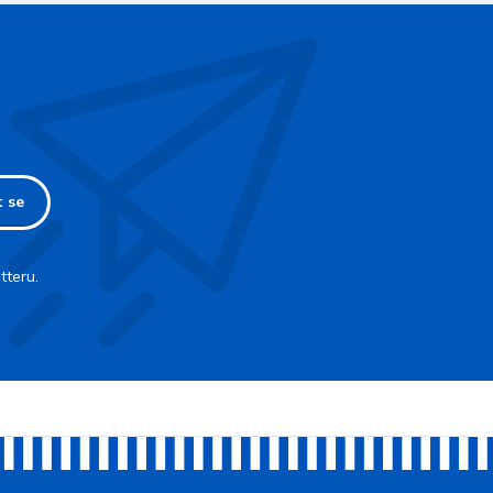
t se
tteru.