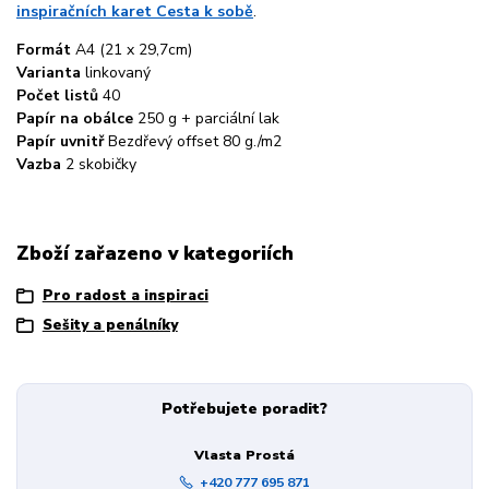
inspiračních karet Cesta k sobě
.
Formát
A4 (21 x 29,7cm)
Varianta
linkovaný
Počet listů
40
Papír na obálce
250 g + parciální lak
Papír uvnitř
Bezdřevý offset 80 g./m2
Vazba
2 skobičky
Zboží zařazeno v kategoriích
Pro radost a inspiraci
Sešity a penálníky
Potřebujete poradit?
Vlasta Prostá
+420 777 695 871