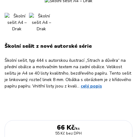
Školní sešit z nové autorské série
Školní sešit, typ 444 s autorskou ilustrací „Strach a důvěra“ na
přední obálce a motivačním textem na zadní obálce. Velikost
sešitu je A4 se 40 listy kvalitního, bezdřevého papíru. Tento sešit
je linkovaný, rozteč linek 8 mm. Obálka s obrázkem je z křídového
papíru papíru. Vnitřní listy jsou z kvali...
celý popis
66 Kč
/
ks
55 Kč
bez DPH