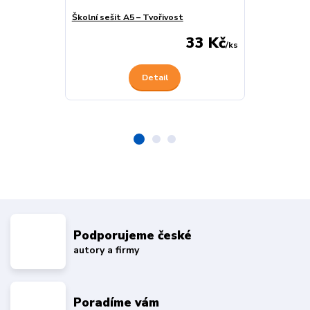
Školní sešit A5 – Tvořivost
Školní sešit 
33 Kč
/
ks
Detail
Podporujeme české
autory a firmy
Poradíme vám