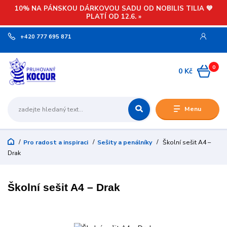
10% NA PÁNSKOU DÁRKOVOU SADU OD NOBILIS TILIA 💙
PLATÍ OD 12.6. »
+420 777 695 871
0
0 Kč
Menu
Pro radost a inspiraci
Sešity a penálníky
Školní sešit A4 –
Drak
Školní sešit A4 – Drak