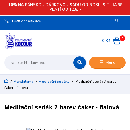
10% NA PÁNSKOU DÁRKOVOU SADU OD NOBILIS TILIA 💙
PLATÍ OD 12.6. »
+420 777 695 871
0
0 Kč
Menu
Mandalama
Meditační sedáky
Meditační sedák 7 barev
čaker - fialová
Meditační sedák 7 barev čaker - fialová