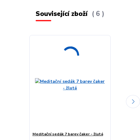
Související zboží
6
Meditační sedák 7 barev čaker - žlutá
Meditační sed