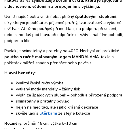
Fialová barva symbolizuje korunní čakru, která je spojována
s duchovnem, vědomím a propojením s vyšším já.
Uvnitř najdeš extra vnitřní obal plněný
špaldovými slupkami
,
díky kterým je polštářek příjemně pružný, tvarovatelný a výborně
drží tvar. Ať už ho použiješ při meditaci, na podporu při sezení,
nebo si ho dáš pod hlavu při odpočinku – vždy ti nabídne pohodlí,
podporu a klid.
Povlak je snímatelný a pratelný na 40 °C. Nechybí ani praktické
poutko s ručně malovaným logem MANDALAMA
, takže si
polštářek můžeš snadno přenášet nebo pověsit.
Hlavní benefity:
kvalitní česká ruční výroba
vytkaný motiv mandaly – žádný tisk
výplň ze špaldových slupek – pohodlí a přirozená podpora
snímatelný a pratelný povlak
nejen na meditaci, ale i jako krásná dekorace
skvěle ladí s
utěrkami
ze stejné kolekce
Rozměry:
průměr 45 cm, výška 8–10 cm