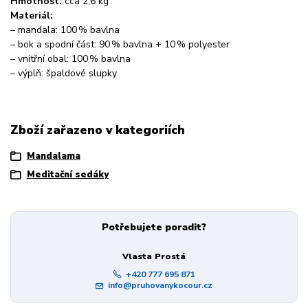
Hmotnost:
cca 2,6 kg
Materiál:
– mandala: 100 % bavlna
– bok a spodní část: 90 % bavlna + 10 % polyester
– vnitřní obal: 100 % bavlna
– výplň: špaldové slupky
Zboží zařazeno v kategoriích
Mandalama
Meditační sedáky
Potřebujete poradit?
Vlasta Prostá
+420 777 695 871
info@pruhovanykocour.cz