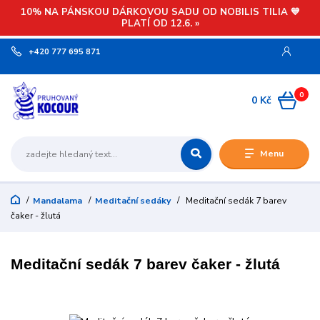
10% NA PÁNSKOU DÁRKOVOU SADU OD NOBILIS TILIA 💙
PLATÍ OD 12.6. »
+420 777 695 871
0
0 Kč
Menu
Mandalama
Meditační sedáky
Meditační sedák 7 barev
čaker - žlutá
Meditační sedák 7 barev čaker - žlutá