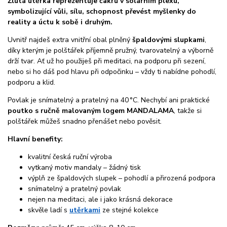
Žlutá utěrka reprezentuje čakru v solárním plexu,
symbolizující vůli, sílu, schopnost převést myšlenky do
reality a úctu k sobě i druhým.
Uvnitř najdeš extra vnitřní obal plněný
špaldovými slupkami
,
díky kterým je polštářek příjemně pružný, tvarovatelný a výborně
drží tvar. Ať už ho použiješ při meditaci, na podporu při sezení,
nebo si ho dáš pod hlavu při odpočinku – vždy ti nabídne pohodlí,
podporu a klid.
Povlak je snímatelný a pratelný na 40 °C. Nechybí ani praktické
poutko s ručně malovaným logem MANDALAMA
, takže si
polštářek můžeš snadno přenášet nebo pověsit.
Hlavní benefity:
kvalitní česká ruční výroba
vytkaný motiv mandaly – žádný tisk
výplň ze špaldových slupek – pohodlí a přirozená podpora
snímatelný a pratelný povlak
nejen na meditaci, ale i jako krásná dekorace
skvěle ladí s
utěrkami
ze stejné kolekce