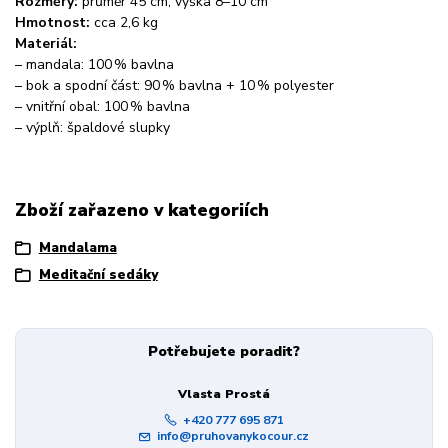
Rozměry:
průměr 45 cm, výška 8–10 cm
Hmotnost:
cca 2,6 kg
Materiál:
– mandala: 100 % bavlna
– bok a spodní část: 90 % bavlna + 10 % polyester
– vnitřní obal: 100 % bavlna
– výplň: špaldové slupky
Zboží zařazeno v kategoriích
Mandalama
Meditační sedáky
Potřebujete poradit?
Vlasta Prostá
+420 777 695 871
info@pruhovanykocour.cz