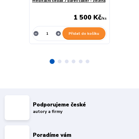
Meditační sedák 7 barev čaker - zelená
Meditační sed
modrá
1 500 Kč
/
ks
Přidat do košíku
Podporujeme české
autory a firmy
Poradíme vám