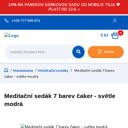
10% NA PÁNSKOU DÁRKOVOU SADU OD NOBILIS TILIA 💙
PLATÍ OD 12.6. »
+420 777 695 871
0
0 Kč
Menu
Mandalama
Meditační sedáky
Meditační sedák 7 barev
čaker - světle modrá
Meditační sedák 7 barev čaker - světle
modrá