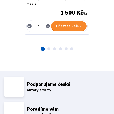
modrá
1 500 Kč
/
ks
Přidat do košíku
Podporujeme české
autory a firmy
Poradíme vám