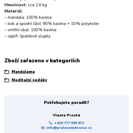
Hmotnost:
cca 2,6 kg
Materiál:
– mandala: 100 % bavlna
– bok a spodní část: 90 % bavlna + 10 % polyester
– vnitřní obal: 100 % bavlna
– výplň: špaldové slupky
Zboží zařazeno v kategoriích
Mandalama
Meditační sedáky
Potřebujete poradit?
Vlasta Prostá
+420 777 695 871
info@pruhovanykocour.cz