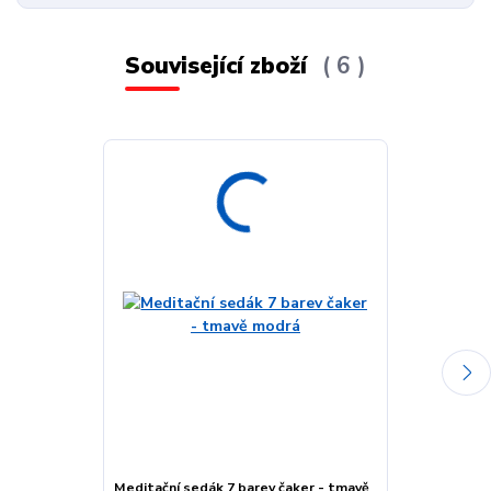
Související zboží
6
Meditační sedák 7 barev čaker - tmavě
Meditační sedá