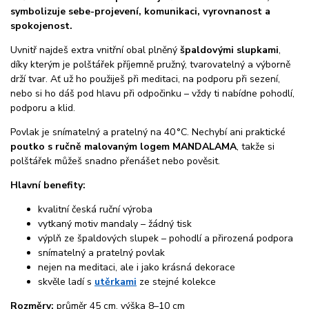
symbolizuje sebe-projevení, komunikaci, vyrovnanost a
spokojenost.
Uvnitř najdeš extra vnitřní obal plněný
špaldovými slupkami
,
díky kterým je polštářek příjemně pružný, tvarovatelný a výborně
drží tvar. Ať už ho použiješ při meditaci, na podporu při sezení,
nebo si ho dáš pod hlavu při odpočinku – vždy ti nabídne pohodlí,
podporu a klid.
Povlak je snímatelný a pratelný na 40 °C. Nechybí ani praktické
poutko s ručně malovaným logem MANDALAMA
, takže si
polštářek můžeš snadno přenášet nebo pověsit.
Hlavní benefity:
kvalitní česká ruční výroba
vytkaný motiv mandaly – žádný tisk
výplň ze špaldových slupek – pohodlí a přirozená podpora
snímatelný a pratelný povlak
nejen na meditaci, ale i jako krásná dekorace
skvěle ladí s
utěrkami
ze stejné kolekce
Rozměry:
průměr 45 cm, výška 8–10 cm