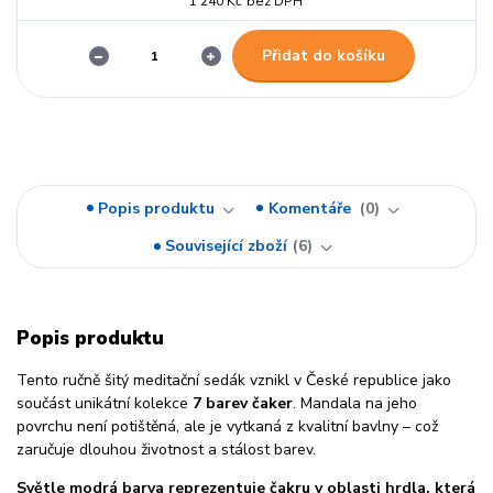
1 240 Kč
bez DPH
Přidat do košíku
Popis produktu
Komentáře
0
Související zboží
6
Popis produktu
Tento ručně šitý meditační sedák vznikl v České republice jako
součást unikátní kolekce
7 barev čaker
. Mandala na jeho
povrchu není potištěná, ale je vytkaná z kvalitní bavlny – což
zaručuje dlouhou životnost a stálost barev.
Světle modrá barva reprezentuje čakru v oblasti hrdla, která